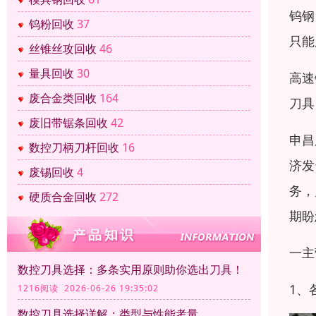
钨钢
钨粉回收
37
只能
丝锥丝攻回收
46
量具回收
30
高速
废合金类回收
164
刀具
废旧带锯条回收
42
申昌
数控刀柄刀杆回收
16
济发
废锡回收
4
务，
硬质合金回收
272
期盼
一主
数控刀具选择：多条实用原则助你选出刀具！
1、
1216阅读 2026-06-26 19:35:02
数控刀具选择详解：类型与性能考量