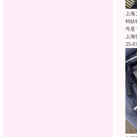
上海
钨钛钴
号是
上海
25-0