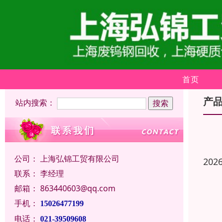
首页
产
站内搜索：
公司：
上海弘锦工贸有限公司
202
联系：
李经理
邮箱：
863440603@qq.com
手机：
15026477199
电话：
021-39509608