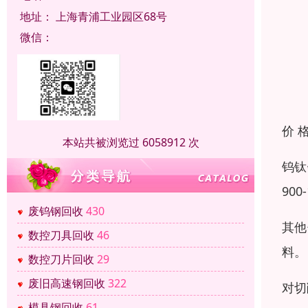
地址：
上海青浦工业园区68号
微信：
价 
本站共被浏览过 6058912 次
钨钛
90
废钨钢回收
430
其他
数控刀具回收
46
料。
数控刀片回收
29
废旧高速钢回收
322
对切
模具钢回收
61