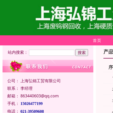
首页
产
站内搜索：
公司：
上海弘锦工贸有限公司
联系：
李经理
邮箱：
863440603@qq.com
手机：
15026477199
电话：
021-39509608