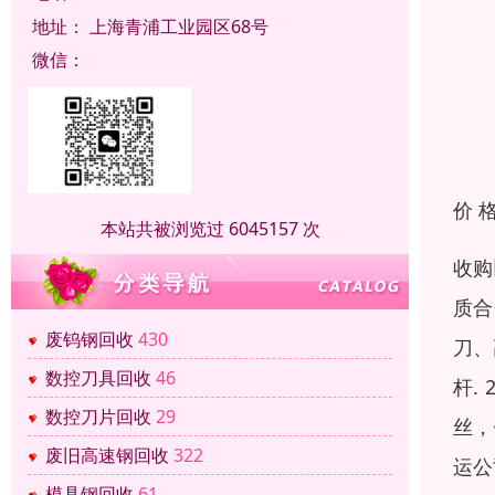
地址：
上海青浦工业园区68号
微信：
价 
本站共被浏览过 6045157 次
收购
质合
废钨钢回收
430
刀、
数控刀具回收
46
杆.
数控刀片回收
29
丝，
废旧高速钢回收
322
运公
模具钢回收
61