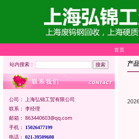
首页
产
站内搜索：
公司：
上海弘锦工贸有限公司
202
联系：
李经理
邮箱：
863440603@qq.com
手机：
15026477199
电话：
021-39509608