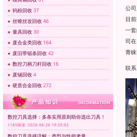
公司
钨粉回收
37
目前
丝锥丝攻回收
46
一套
量具回收
30
司在
废合金类回收
164
青睐
废旧带锯条回收
42
数控刀柄刀杆回收
16
联系
废锡回收
4
硬质合金回收
272
数控刀具选择：多条实用原则助你选出刀具！
1185阅读 2026-06-26 19:35:02
数控刀具选择详解：类型与性能考量