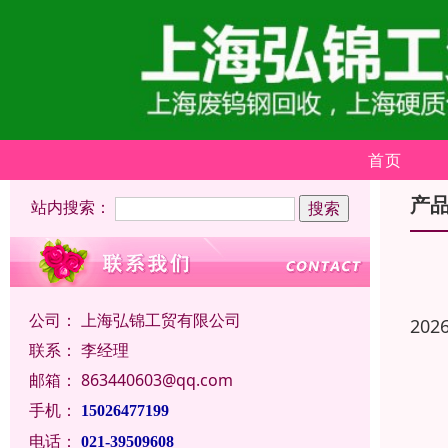
首页
产
站内搜索：
公司：
上海弘锦工贸有限公司
202
联系：
李经理
邮箱：
863440603@qq.com
手机：
15026477199
电话：
021-39509608