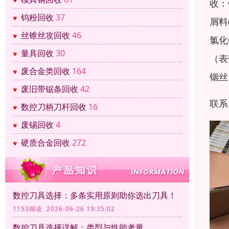
收：
钨粉回收
37
屑料
丝锥丝攻回收
46
氯化
量具回收
30
（表
废合金类回收
164
铟丝
废旧带锯条回收
42
联系
数控刀柄刀杆回收
16
废锡回收
4
硬质合金回收
272
数控刀具选择：多条实用原则助你选出刀具！
1153阅读 2026-06-26 19:35:02
数控刀具选择详解：类型与性能考量