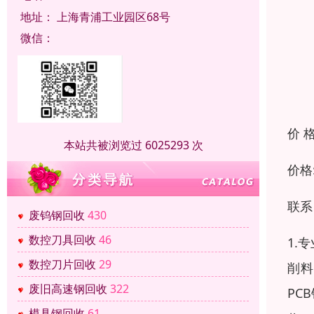
地址：
上海青浦工业园区68号
微信：
价 
本站共被浏览过 6025293 次
价格
联系
废钨钢回收
430
数控刀具回收
46
1.
数控刀片回收
29
削料
废旧高速钢回收
322
PC
模具钢回收
61