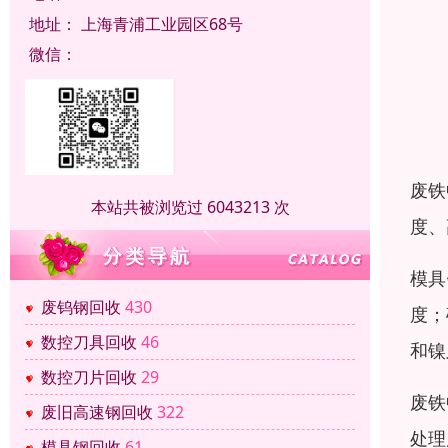
地址：
上海青浦工业园区68号
微信：
废铁
本站共被浏览过 6043213 次
度、
模具
废钨钢回收
430
度；
数控刀具回收
46
和镍
数控刀片回收
29
废铁
废旧高速钢回收
322
处理
模具钢回收
61