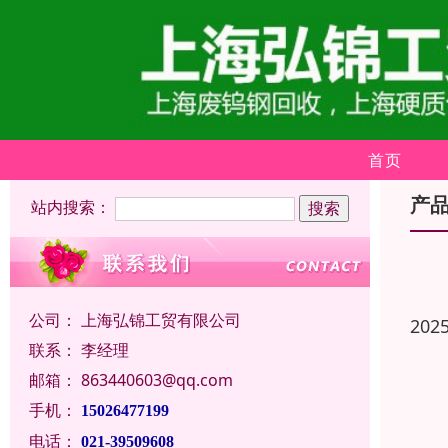
首页
产
站内搜索：
公司：
上海弘锦工贸有限公司
202
联系：
李经理
邮箱：
863440603@qq.com
手机：
15026477199
电话：
021-39509608