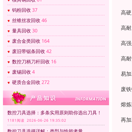
钨粉回收
37
高硬
丝锥丝攻回收
46
高耐
量具回收
30
废合金类回收
164
高强
废旧带锯条回收
42
高耐
数控刀柄刀杆回收
16
废锡回收
4
易加
硬质合金回收
272
废铁
熔炼
数控刀具选择：多条实用原则助你选出刀具！
再加
1181阅读 2026-06-26 19:35:02
数控刀具选择详解：类型与性能考量