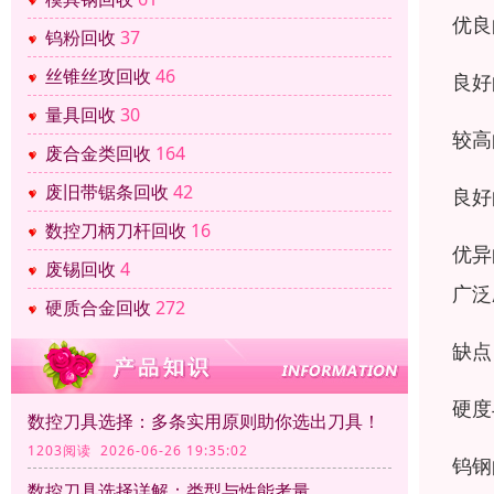
优良
钨粉回收
37
丝锥丝攻回收
46
良好
量具回收
30
较高
废合金类回收
164
废旧带锯条回收
42
良好
数控刀柄刀杆回收
16
优异
废锡回收
4
广泛
硬质合金回收
272
缺点
硬度
数控刀具选择：多条实用原则助你选出刀具！
1203阅读 2026-06-26 19:35:02
钨钢
数控刀具选择详解：类型与性能考量