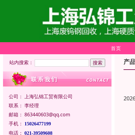
首页
产
站内搜索：
公司：
上海弘锦工贸有限公司
202
联系：
李经理
邮箱：
863440603@qq.com
手机：
15026477199
电话：
021-39509608