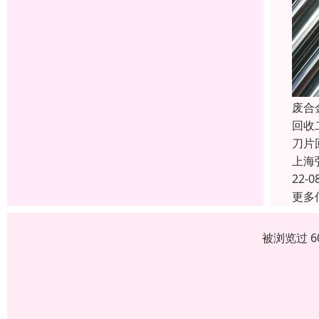
废合
回收
刀片回
上海
22-0
更多
被浏览过 6