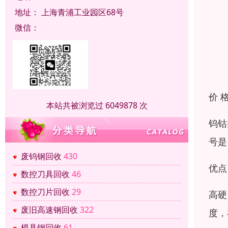
地址：
上海青浦工业园区68号
微信：
价 
本站共被浏览过 6049878 次
钨钴
号是
废钨钢回收
430
优点
数控刀具回收
46
数控刀片回收
29
高硬
废旧高速钢回收
322
度，
模具钢回收
61