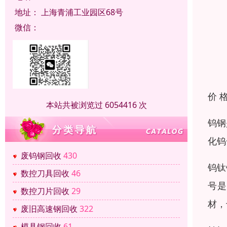
地址：
上海青浦工业园区68号
微信：
价 
本站共被浏览过 6054416 次
钨钢
化钨
废钨钢回收
430
钨钛
数控刀具回收
46
号是
数控刀片回收
29
材，
废旧高速钢回收
322
模具钢回收
61