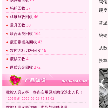
钨钢
钨粉回收
37
硬度
丝锥丝攻回收
46
常温
量具回收
30
废合金类回收
164
钨钢
废旧带锯条回收
42
从数
数控刀柄刀杆回收
16
废锡回收
4
换算
硬质合金回收
272
数控刀具选择：多条实用原则助你选出刀具！
1209阅读 2026-06-26 19:35:02
数控刀具选择详解：类型与性能考量