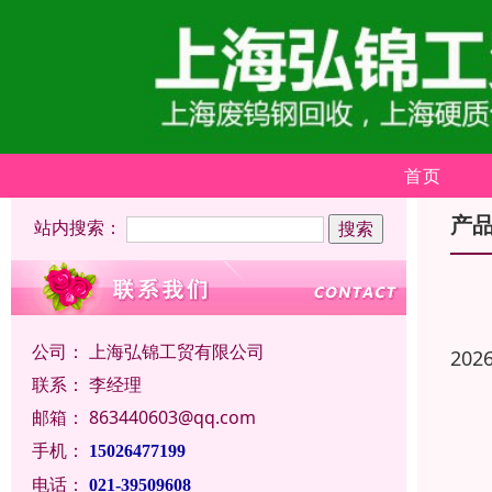
首页
产
站内搜索：
公司：
上海弘锦工贸有限公司
202
联系：
李经理
邮箱：
863440603@qq.com
手机：
15026477199
电话：
021-39509608