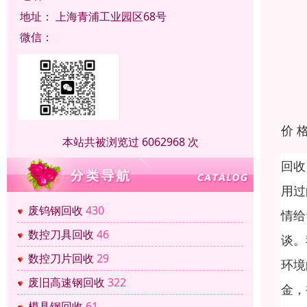
地址：
上海青浦工业园区68号
微信：
价 
本站共被浏览过 6062968 次
回收
用过
废钨钢回收
430
情给
数控刀具回收
46
谈。
数控刀片回收
29
环境
废旧高速钢回收
322
金，
模具钢回收
61