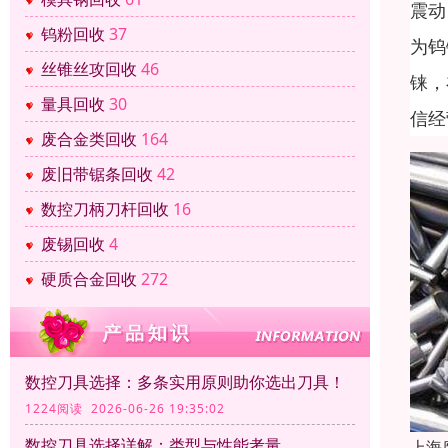
震动
钨粉回收
37
为钨
丝锥丝攻回收
46
铼，
量具回收
30
信经
废合金类回收
164
废旧带锯条回收
42
数控刀柄刀杆回收
16
废锡回收
4
硬质合金回收
272
数控刀具选择：多条实用原则助你选出刀具！
1224阅读 2026-06-26 19:35:02
数控刀具选择详解：类型与性能考量
上海